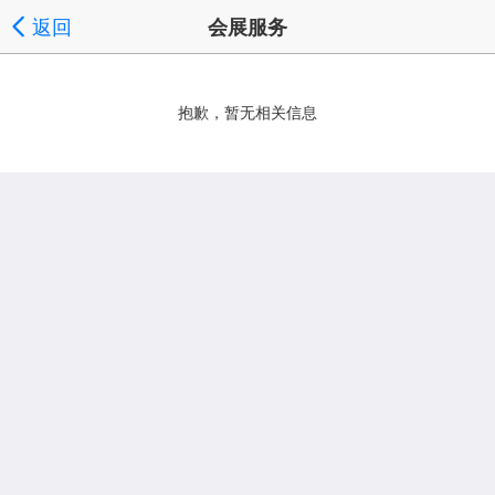
返回
会展服务
最新采购搜索
按分类浏览
按地区浏览
|
|
', '取消');">
抱歉，暂无相关信息