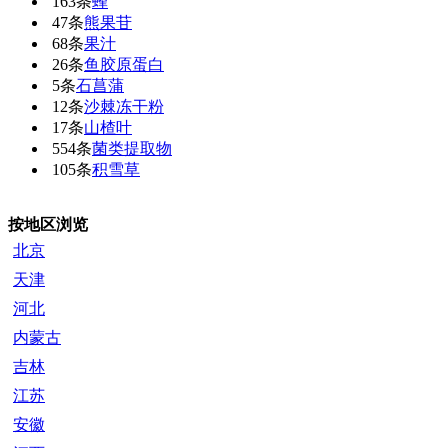
163条
蜂
47条
熊果苷
68条
果汁
26条
鱼胶原蛋白
5条
石菖蒲
12条
沙棘冻干粉
17条
山楂叶
554条
菌类提取物
105条
积雪草
按地区浏览
北京
天津
河北
内蒙古
吉林
江苏
安徽