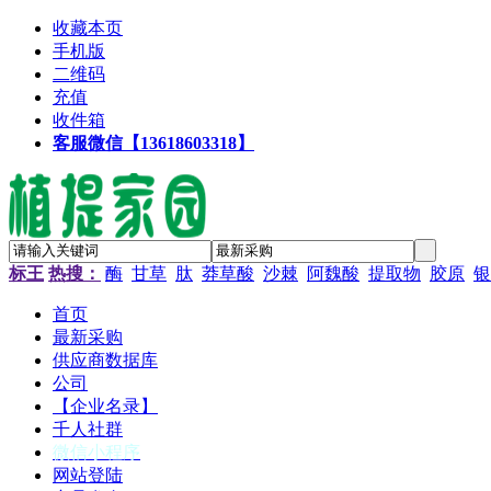
收藏本页
手机版
二维码
充值
收件箱
客服微信【13618603318】
标王
热搜：
酶
甘草
肽
莽草酸
沙棘
阿魏酸
提取物
胶原
银
首页
最新采购
供应商数据库
公司
【企业名录】
千人社群
微信小程序
网站登陆