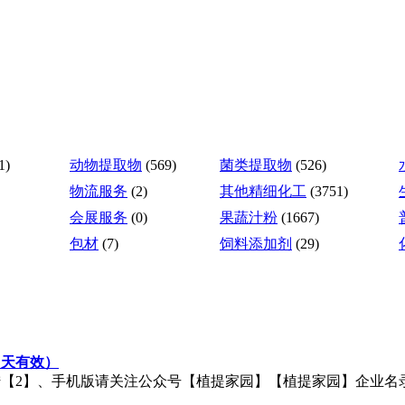
1)
动物提取物
(569)
菌类提取物
(526)
物流服务
(2)
其他精细化工
(3751)
会展服务
(0)
果蔬汁粉
(1667)
包材
(7)
饲料添加剂
(29)
当天有效）
手机版请关注公众号【植提家园】【植提家园】企业名录：http://q.c