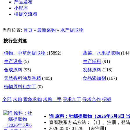
产品发布
小程序
植提交流圈
当前位置:
首页
»
最新采购
»
水产提取物
按行业浏览
植物、中草药提取物
(15892)
蔬菜、水果提取物
(144
生产设备
(5)
生产辅料
(91)
合成原料
(95)
发酵原料
(116)
天然香料油及香精
(405)
食品添加剂
(167)
植物原料粗加工
(0)
全部
求购
紧急求购
求购二手
寻求加工
寻求合作
招标
询 原料：牡蛎提取物（2026年5月6日 
查看联系方式方法：【1】、注册，登陆【2】、
2026-05-07 01:28
[未注册]