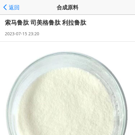
返回
合成原料
索马鲁肽 司美格鲁肽 利拉鲁肽
发送询价
分享好友
供应商数据库首页
频道列表
|
|
|
', '取
2023-07-15 23:20
消');">