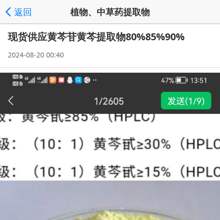
返回
植物、中草药提取物
现货供应黄芩苷黄芩提取物80%85%90%
发送询价
分享好友
供应商数据库首页
频道列表
|
|
|
', '取
2024-08-20 00:40
消');">