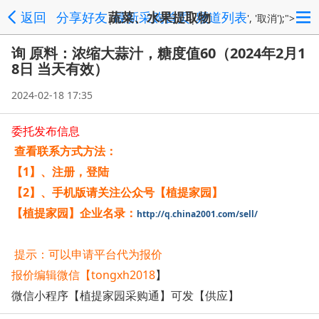
返回
分享好友
蔬菜、水果提取物
最新采购首页
频道列表
|
|
', '取消');">
询 原料：浓缩大蒜汁，糖度值60（2024年2月1
8日 当天有效）
2024-02-18 17:35
委托发布信息
查看联系方式方法：
【1】、
注册，登陆
【2】、
手机版请关注公众号【植提家园】
【植提家园】企业名录：
http://q.china2001.com/sell/
提示：可以
申请平台代为报价
报价编辑微信【tongxh2018
】
微信小程序【植提家园采购通】可发【供应】