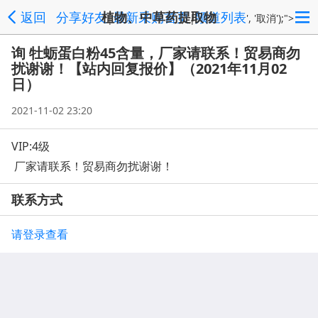
返回
分享好友
植物、中草药提取物
最新采购首页
频道列表
|
|
', '取消');">
询 牡蛎蛋白粉45含量，厂家请联系！贸易商勿
扰谢谢！【站内回复报价】（2021年11月02
日）
2021-11-02 23:20
VIP:4级
厂家请联系！贸易商勿扰谢谢！
联系方式
请登录查看